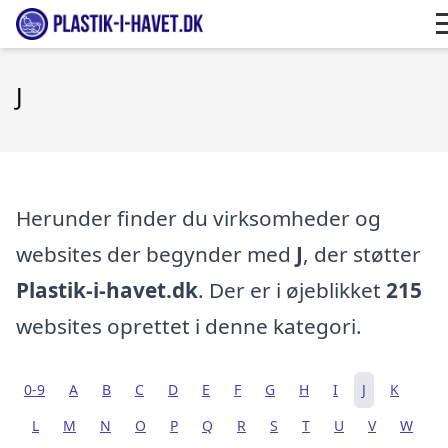
J
Herunder finder du virksomheder og
websites der begynder med
J
, der støtter
Plastik-i-havet.dk
. Der er i øjeblikket
215
websites oprettet i denne kategori.
0-9
A
B
C
D
E
F
G
H
I
J
K
L
M
N
O
P
Q
R
S
T
U
V
W