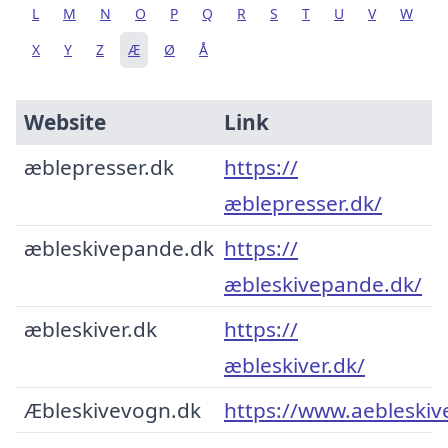
L
M
N
O
P
Q
R
S
T
U
V
W
X
Y
Z
Æ
Ø
Å
Website
Link
æblepresser.dk
https://
æblepresser.dk/
æbleskivepande.dk
https://
æbleskivepande.dk/
æbleskiver.dk
https://
æbleskiver.dk/
Æbleskivevogn.dk
https://www.aebleskiv