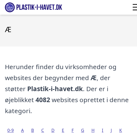
Æ
Herunder finder du virksomheder og
websites der begynder med
Æ
, der
støtter
Plastik-i-havet.dk
. Der er i
øjeblikket
4082
websites oprettet i denne
kategori.
0-9
A
B
C
D
E
F
G
H
I
J
K