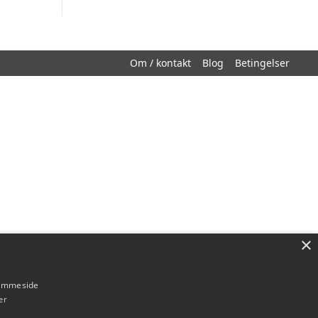
Om / kontakt
Blog
Betingelser
×
hjemmeside
er