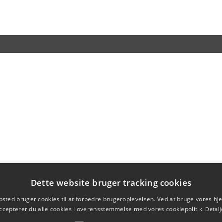
Dette website bruger tracking cookies
sted bruger cookies til at forbedre brugeroplevelsen. Ved at bruge vores 
ccepterer du alle cookies i overensstemmelse med vores cookiepolitik.
Detalj