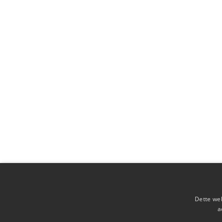
Copyright 2026 - Pilanto Aps
Dette web
a