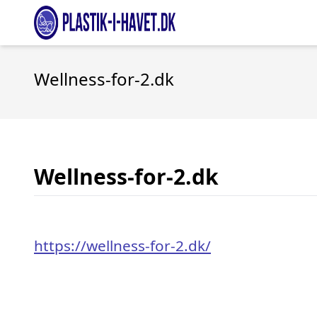
Wellness-for-2.dk
Wellness-for-2.dk
https://wellness-for-2.dk/