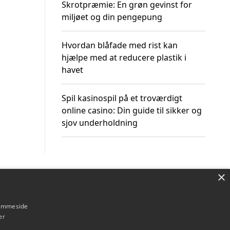
Skrotpræmie: En grøn gevinst for
miljøet og din pengepung
Hvordan blåfade med rist kan
hjælpe med at reducere plastik i
havet
Spil kasinospil på et troværdigt
online casino: Din guide til sikker og
sjov underholdning
×
Om / kontakt
Blog
Betingelser
hjemmeside
er