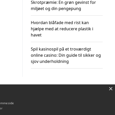
Skrotpræmie: En grøn gevinst for
miljøet og din pengepung
Hvordan blåfade med rist kan
hjælpe med at reducere plastik i
havet
Spil kasinospil på et troværdigt
online casino: Din guide til sikker og
sjov underholdning
×
Om / kontakt
Blog
Betingelser
hjemmeside
er