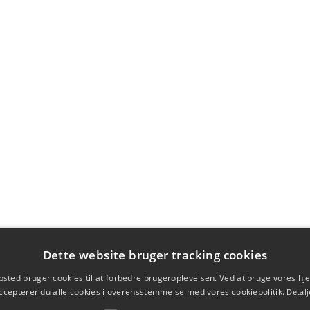
Dette website bruger tracking cookies
sted bruger cookies til at forbedre brugeroplevelsen. Ved at bruge vores 
ccepterer du alle cookies i overensstemmelse med vores cookiepolitik.
Detalj