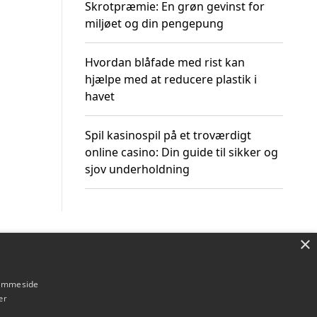
Skrotpræmie: En grøn gevinst for
miljøet og din pengepung
Hvordan blåfade med rist kan
hjælpe med at reducere plastik i
havet
Spil kasinospil på et troværdigt
online casino: Din guide til sikker og
sjov underholdning
×
Om / kontakt
Blog
Betingelser
hjemmeside
er