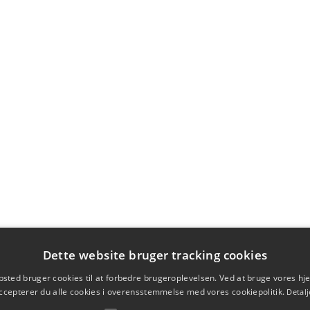
Dette website bruger tracking cookies
sted bruger cookies til at forbedre brugeroplevelsen. Ved at bruge vores 
ccepterer du alle cookies i overensstemmelse med vores cookiepolitik.
Detalj