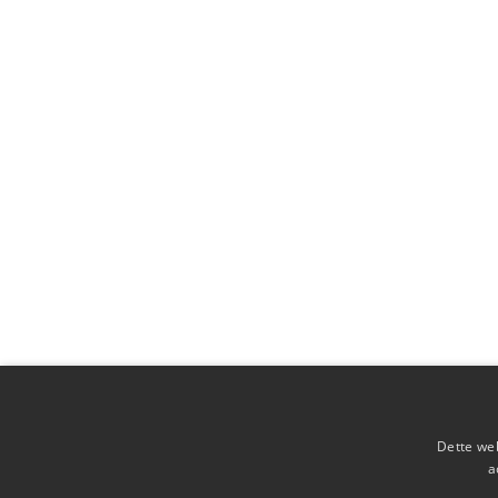
Copyright 2026 - Pilanto Aps
Dette web
a