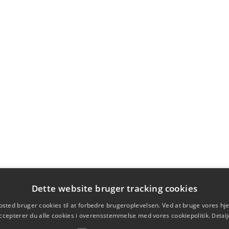
Dette website bruger tracking cookies
sted bruger cookies til at forbedre brugeroplevelsen. Ved at bruge vores 
ccepterer du alle cookies i overensstemmelse med vores cookiepolitik.
Detalj