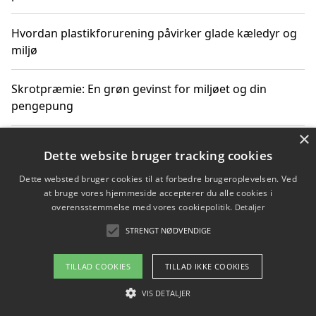
Hvordan plastikforurening påvirker glade kæledyr og
miljø
Skrotpræmie: En grøn gevinst for miljøet og din
pengepung
×
Hvordan blåfade med rist kan hjælpe med at reducere
Dette website bruger tracking cookies
plastik i havet
Dette websted bruger cookies til at forbedre brugeroplevelsen. Ved
at bruge vores hjemmeside accepterer du alle cookies i
Spil kasinospil på et troværdigt online casino: Din
overensstemmelse med vores cookiepolitik.
Detaljer
guide til sikker og sjov underholdning
STRENGT NØDVENDIGE
TILLAD COOKIES
TILLAD IKKE COOKIES
Copyright 2026 - Pilanto Aps
VIS DETALJER
Om / kontakt
Blog
Betingelser