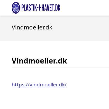
Vindmoeller.dk
Vindmoeller.dk
https://vindmoeller.dk/