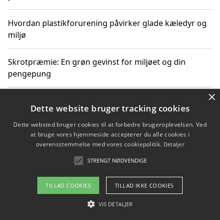
Hvordan plastikforurening påvirker glade kæledyr og
miljø
Skrotpræmie: En grøn gevinst for miljøet og din
pengepung
×
Hvordan blåfade med rist kan hjælpe med at reducere
Dette website bruger tracking cookies
plastik i havet
Dette websted bruger cookies til at forbedre brugeroplevelsen. Ved
at bruge vores hjemmeside accepterer du alle cookies i
Spil kasinospil på et troværdigt online casino: Din
overensstemmelse med vores cookiepolitik.
Detaljer
guide til sikker og sjov underholdning
STRENGT NØDVENDIGE
TILLAD COOKIES
TILLAD IKKE COOKIES
Copyright 2026 - Pilanto Aps
VIS DETALJER
Om / kontakt
Blog
Betingelser