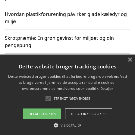
Hvordan plastikforurening påvirker glade kæledyr og
miljø
Skrotpræmie: En grøn gevinst for miljøet og din
pengepung
×
Hvordan blåfade med rist kan hjælpe med at reducere
Dette website bruger tracking cookies
plastik i havet
Dette websted bruger cookies til at forbedre brugeroplevelsen. Ved
at bruge vores hjemmeside accepterer du alle cookies i
Spil kasinospil på et troværdigt online casino: Din
overensstemmelse med vores cookiepolitik.
Detaljer
guide til sikker og sjov underholdning
STRENGT NØDVENDIGE
TILLAD COOKIES
TILLAD IKKE COOKIES
Copyright 2026 - Pilanto Aps
VIS DETALJER
Om / kontakt
Blog
Betingelser