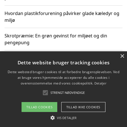
Hvordan plastikforurening påvirker glade kæledyr og
miljø
Skrotpræmie: En grøn gevinst for miljøet og din
pengepung
×
Hvordan blåfade med rist kan hjælpe med at reducere
Dette website bruger tracking cookies
plastik i havet
Dette websted bruger cookies til at forbedre brugeroplevelsen. Ved
at bruge vores hjemmeside accepterer du alle cookies i
Spil kasinospil på et troværdigt online casino: Din
overensstemmelse med vores cookiepolitik.
Detaljer
guide til sikker og sjov underholdning
STRENGT NØDVENDIGE
TILLAD COOKIES
TILLAD IKKE COOKIES
Copyright 2026 - Pilanto Aps
VIS DETALJER
Om / kontakt
Blog
Betingelser