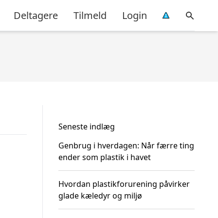
Deltagere
Tilmeld
Login
Seneste indlæg
Genbrug i hverdagen: Når færre ting
ender som plastik i havet
Hvordan plastikforurening påvirker
glade kæledyr og miljø