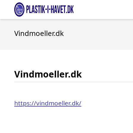
Vindmoeller.dk
Vindmoeller.dk
https://vindmoeller.dk/