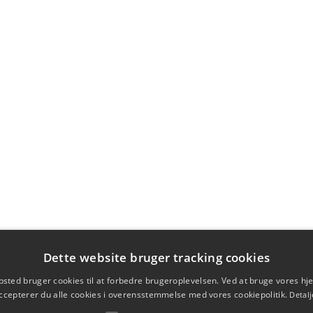
Dette website bruger tracking cookies
sted bruger cookies til at forbedre brugeroplevelsen. Ved at bruge vores 
ccepterer du alle cookies i overensstemmelse med vores cookiepolitik.
Detalj