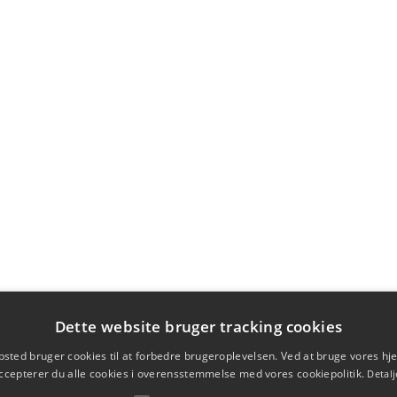
Dette website bruger tracking cookies
sted bruger cookies til at forbedre brugeroplevelsen. Ved at bruge vores 
ccepterer du alle cookies i overensstemmelse med vores cookiepolitik.
Detalj