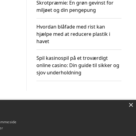
Skrotpræmie: En grøn gevinst for
miljøet og din pengepung
Hvordan blåfade med rist kan
hjælpe med at reducere plastik i
havet
Spil kasinospil på et troværdigt
online casino: Din guide til sikker og
sjov underholdning
×
Om / kontakt
Blog
Betingelser
hjemmeside
er