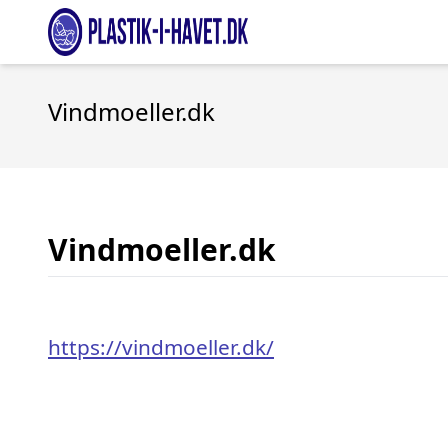
Vindmoeller.dk
Vindmoeller.dk
https://vindmoeller.dk/