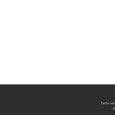
Copyright 2026 - Pilanto Aps
Dette web
a