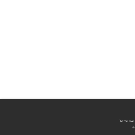
Copyright 2026 - Pilanto Aps
Dette web
a