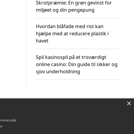
Skrotpræmie: En grøn gevinst for
miljøet og din pengepung
Hvordan blåfade med rist kan
hjælpe med at reducere plastik i
havet
Spil kasinospil på et troværdigt
online casino: Din guide til sikker og
sjov underholdning
×
Om / kontakt
Blog
Betingelser
hjemmeside
er