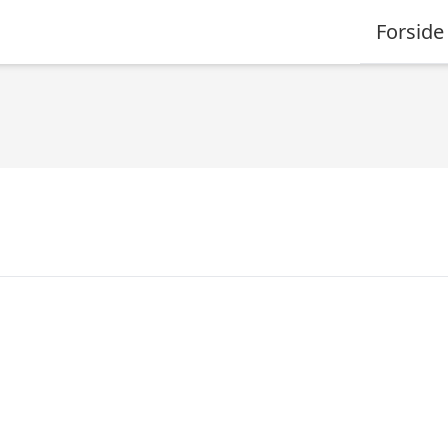
Forside