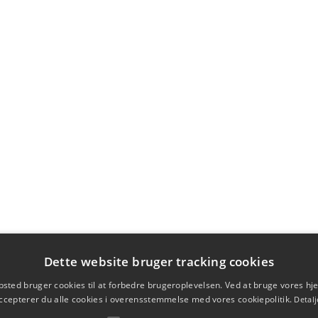
Dette website bruger tracking cookies
sted bruger cookies til at forbedre brugeroplevelsen. Ved at bruge vores 
ccepterer du alle cookies i overensstemmelse med vores cookiepolitik.
Detalj