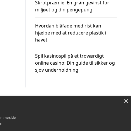
Skrotpræmie: En grøn gevinst for
miljøet og din pengepung
Hvordan blåfade med rist kan
hjælpe med at reducere plastik i
havet
Spil kasinospil på et troværdigt
online casino: Din guide til sikker og
sjov underholdning
×
Om / kontakt
Blog
Betingelser
hjemmeside
er