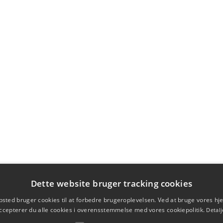
Dette website bruger tracking cookies
sted bruger cookies til at forbedre brugeroplevelsen. Ved at bruge vores 
ccepterer du alle cookies i overensstemmelse med vores cookiepolitik.
Detalj