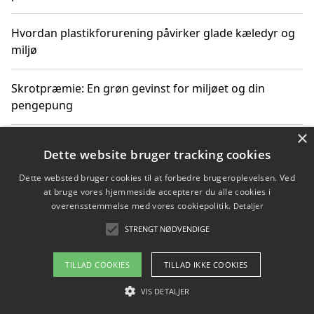
Hvordan plastikforurening påvirker glade kæledyr og
miljø
Skrotpræmie: En grøn gevinst for miljøet og din
pengepung
×
Hvordan blåfade med rist kan hjælpe med at reducere
Dette website bruger tracking cookies
plastik i havet
Dette websted bruger cookies til at forbedre brugeroplevelsen. Ved
at bruge vores hjemmeside accepterer du alle cookies i
Spil kasinospil på et troværdigt online casino: Din
overensstemmelse med vores cookiepolitik.
Detaljer
guide til sikker og sjov underholdning
STRENGT NØDVENDIGE
TILLAD COOKIES
TILLAD IKKE COOKIES
Copyright 2026 - Pilanto Aps
VIS DETALJER
Om / kontakt
Blog
Betingelser