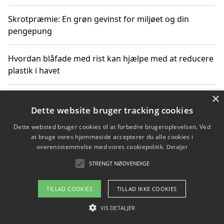
Skrotpræmie: En grøn gevinst for miljøet og din
pengepung
Hvordan blåfade med rist kan hjælpe med at reducere
plastik i havet
×
Spil kasinospil på et troværdigt online casino: Din
guide til sikker og sjov underholdning
Dette website bruger tracking cookies
Dette websted bruger cookies til at forbedre brugeroplevelsen. Ved
at bruge vores hjemmeside accepterer du alle cookies i
overensstemmelse med vores cookiepolitik.
Detaljer
Copyright 2026 - Pilanto Aps
STRENGT NØDVENDIGE
Om / kontakt
Blog
Betingelser
TILLAD COOKIES
TILLAD IKKE COOKIES
VIS DETALJER