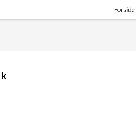
Forside
dk