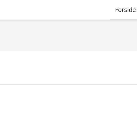
Forside