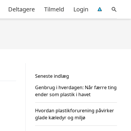
Deltagere
Tilmeld
Login
Seneste indlæg
Genbrug i hverdagen: Når færre ting
ender som plastik i havet
Hvordan plastikforurening påvirker
glade kæledyr og miljø