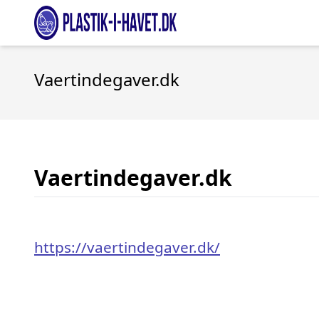
Vaertindegaver.dk
Vaertindegaver.dk
https://vaertindegaver.dk/