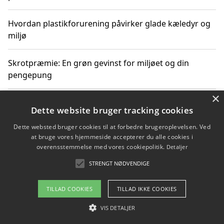
Hvordan plastikforurening påvirker glade kæledyr og
miljø
Skrotpræmie: En grøn gevinst for miljøet og din
pengepung
×
Hvordan blåfade med rist kan hjælpe med at reducere
Dette website bruger tracking cookies
plastik i havet
Dette websted bruger cookies til at forbedre brugeroplevelsen. Ved
at bruge vores hjemmeside accepterer du alle cookies i
Spil kasinospil på et troværdigt online casino: Din
overensstemmelse med vores cookiepolitik.
Detaljer
guide til sikker og sjov underholdning
STRENGT NØDVENDIGE
TILLAD COOKIES
TILLAD IKKE COOKIES
Copyright 2026 - Pilanto Aps
VIS DETALJER
Om / kontakt
Blog
Betingelser