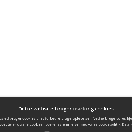
Dette website bruger tracking cookies
sted bruger cookies til at forbedre brugeroplevelsen. Ved at bruge vores 
ccepterer du alle cookies i overensstemmelse med vores cookiepolitik.
Detalj