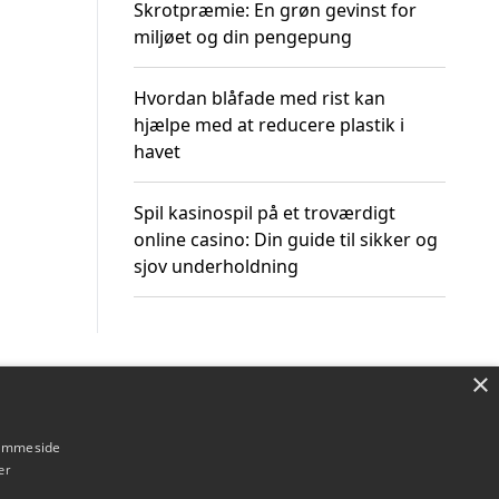
Skrotpræmie: En grøn gevinst for
miljøet og din pengepung
Hvordan blåfade med rist kan
hjælpe med at reducere plastik i
havet
Spil kasinospil på et troværdigt
online casino: Din guide til sikker og
sjov underholdning
×
Om / kontakt
Blog
Betingelser
hjemmeside
er