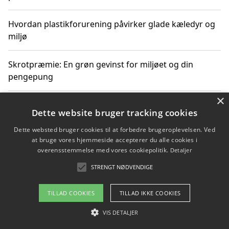
Hvordan plastikforurening påvirker glade kæledyr og
miljø
Skrotpræmie: En grøn gevinst for miljøet og din
pengepung
×
Hvordan blåfade med rist kan hjælpe med at reducere
Dette website bruger tracking cookies
plastik i havet
Dette websted bruger cookies til at forbedre brugeroplevelsen. Ved
at bruge vores hjemmeside accepterer du alle cookies i
Spil kasinospil på et troværdigt online casino: Din
overensstemmelse med vores cookiepolitik.
Detaljer
guide til sikker og sjov underholdning
STRENGT NØDVENDIGE
TILLAD COOKIES
TILLAD IKKE COOKIES
Copyright 2026 - Pilanto Aps
VIS DETALJER
Om / kontakt
Blog
Betingelser