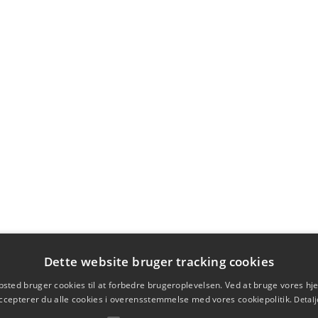
Dette website bruger tracking cookies
sted bruger cookies til at forbedre brugeroplevelsen. Ved at bruge vores 
ccepterer du alle cookies i overensstemmelse med vores cookiepolitik.
Detalj