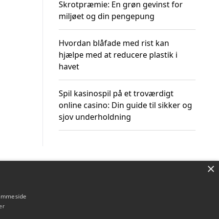
Skrotpræmie: En grøn gevinst for
miljøet og din pengepung
Hvordan blåfade med rist kan
hjælpe med at reducere plastik i
havet
Spil kasinospil på et troværdigt
online casino: Din guide til sikker og
sjov underholdning
×
Om / kontakt
Blog
Betingelser
hjemmeside
er