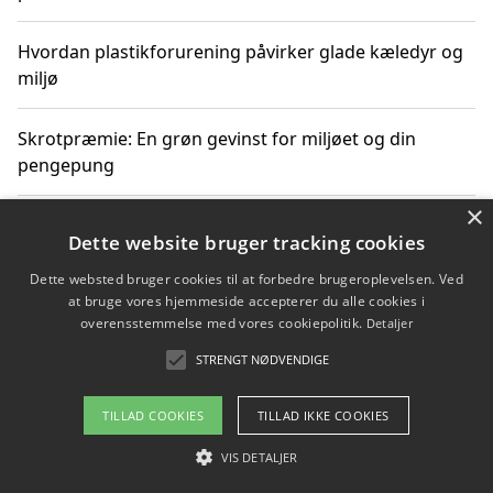
Hvordan plastikforurening påvirker glade kæledyr og
miljø
Skrotpræmie: En grøn gevinst for miljøet og din
pengepung
×
Hvordan blåfade med rist kan hjælpe med at reducere
Dette website bruger tracking cookies
plastik i havet
Dette websted bruger cookies til at forbedre brugeroplevelsen. Ved
at bruge vores hjemmeside accepterer du alle cookies i
Spil kasinospil på et troværdigt online casino: Din
overensstemmelse med vores cookiepolitik.
Detaljer
guide til sikker og sjov underholdning
STRENGT NØDVENDIGE
TILLAD COOKIES
TILLAD IKKE COOKIES
Copyright 2026 - Pilanto Aps
VIS DETALJER
Om / kontakt
Blog
Betingelser