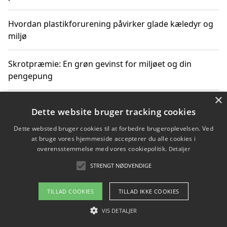
Hvordan plastikforurening påvirker glade kæledyr og
miljø
Skrotpræmie: En grøn gevinst for miljøet og din
pengepung
×
Hvordan blåfade med rist kan hjælpe med at reducere
Dette website bruger tracking cookies
plastik i havet
Dette websted bruger cookies til at forbedre brugeroplevelsen. Ved
at bruge vores hjemmeside accepterer du alle cookies i
Spil kasinospil på et troværdigt online casino: Din
overensstemmelse med vores cookiepolitik.
Detaljer
guide til sikker og sjov underholdning
STRENGT NØDVENDIGE
TILLAD COOKIES
TILLAD IKKE COOKIES
Copyright 2026 - Pilanto Aps
VIS DETALJER
Om / kontakt
Blog
Betingelser