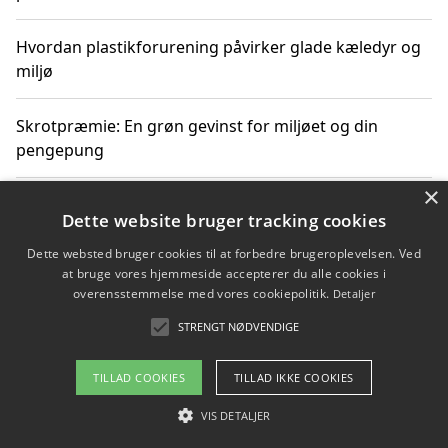
Hvordan plastikforurening påvirker glade kæledyr og
miljø
Skrotpræmie: En grøn gevinst for miljøet og din
pengepung
×
Hvordan blåfade med rist kan hjælpe med at reducere
Dette website bruger tracking cookies
plastik i havet
Dette websted bruger cookies til at forbedre brugeroplevelsen. Ved
at bruge vores hjemmeside accepterer du alle cookies i
Spil kasinospil på et troværdigt online casino: Din
overensstemmelse med vores cookiepolitik.
Detaljer
guide til sikker og sjov underholdning
STRENGT NØDVENDIGE
TILLAD COOKIES
TILLAD IKKE COOKIES
Copyright 2026 - Pilanto Aps
VIS DETALJER
Om / kontakt
Blog
Betingelser