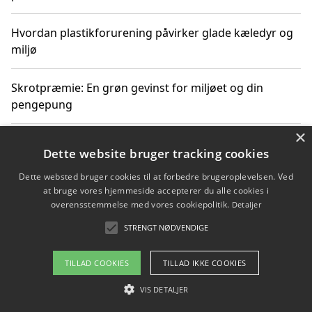
Hvordan plastikforurening påvirker glade kæledyr og
miljø
Skrotpræmie: En grøn gevinst for miljøet og din
pengepung
×
Hvordan blåfade med rist kan hjælpe med at reducere
Dette website bruger tracking cookies
plastik i havet
Dette websted bruger cookies til at forbedre brugeroplevelsen. Ved
at bruge vores hjemmeside accepterer du alle cookies i
Spil kasinospil på et troværdigt online casino: Din
overensstemmelse med vores cookiepolitik.
Detaljer
guide til sikker og sjov underholdning
STRENGT NØDVENDIGE
TILLAD COOKIES
TILLAD IKKE COOKIES
Copyright 2026 - Pilanto Aps
VIS DETALJER
Om / kontakt
Blog
Betingelser