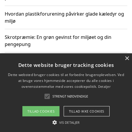
Hvordan plastikforurening påvirker glade kæledyr og
miljø
Skrotpræmie: En grøn gevinst for miljøet og din
pengepung
×
Hvordan blåfade med rist kan hjælpe med at reducere
Dette website bruger tracking cookies
plastik i havet
Dette websted bruger cookies til at forbedre brugeroplevelsen. Ved
at bruge vores hjemmeside accepterer du alle cookies i
Spil kasinospil på et troværdigt online casino: Din
overensstemmelse med vores cookiepolitik.
Detaljer
guide til sikker og sjov underholdning
STRENGT NØDVENDIGE
TILLAD COOKIES
TILLAD IKKE COOKIES
Copyright 2026 - Pilanto Aps
VIS DETALJER
Om / kontakt
Blog
Betingelser