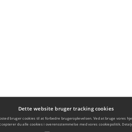
Dette website bruger tracking cookies
sted bruger cookies til at forbedre brugeroplevelsen. Ved at bruge vores 
ccepterer du alle cookies i overensstemmelse med vores cookiepolitik.
Detalj