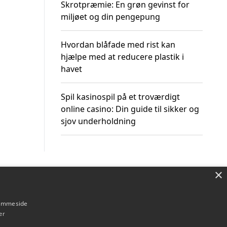
Skrotpræmie: En grøn gevinst for
miljøet og din pengepung
Hvordan blåfade med rist kan
hjælpe med at reducere plastik i
havet
Spil kasinospil på et troværdigt
online casino: Din guide til sikker og
sjov underholdning
×
Om / kontakt
Blog
Betingelser
hjemmeside
er