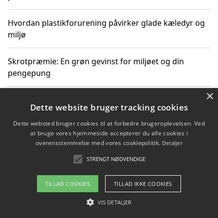
Hvordan plastikforurening påvirker glade kæledyr og
miljø
Skrotpræmie: En grøn gevinst for miljøet og din
pengepung
×
Hvordan blåfade med rist kan hjælpe med at reducere
Dette website bruger tracking cookies
plastik i havet
Dette websted bruger cookies til at forbedre brugeroplevelsen. Ved
at bruge vores hjemmeside accepterer du alle cookies i
Spil kasinospil på et troværdigt online casino: Din
overensstemmelse med vores cookiepolitik.
Detaljer
guide til sikker og sjov underholdning
STRENGT NØDVENDIGE
TILLAD COOKIES
TILLAD IKKE COOKIES
Copyright 2026 - Pilanto Aps
VIS DETALJER
Om / kontakt
Blog
Betingelser