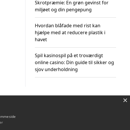
Skrotpræmie: En grøn gevinst for
miljøet og din pengepung
Hvordan blåfade med rist kan
hjælpe med at reducere plastik i
havet
Spil kasinospil på et troværdigt
online casino: Din guide til sikker og
sjov underholdning
×
Om / kontakt
Blog
Betingelser
hjemmeside
er