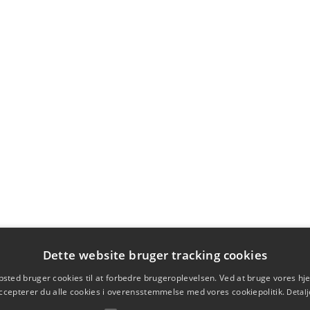
Dette website bruger tracking cookies
sted bruger cookies til at forbedre brugeroplevelsen. Ved at bruge vores 
ccepterer du alle cookies i overensstemmelse med vores cookiepolitik.
Detalj