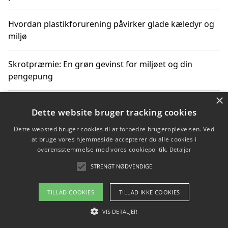
Hvordan plastikforurening påvirker glade kæledyr og
miljø
Skrotpræmie: En grøn gevinst for miljøet og din
pengepung
×
Hvordan blåfade med rist kan hjælpe med at reducere
Dette website bruger tracking cookies
plastik i havet
Dette websted bruger cookies til at forbedre brugeroplevelsen. Ved
at bruge vores hjemmeside accepterer du alle cookies i
Spil kasinospil på et troværdigt online casino: Din
overensstemmelse med vores cookiepolitik.
Detaljer
guide til sikker og sjov underholdning
STRENGT NØDVENDIGE
TILLAD COOKIES
TILLAD IKKE COOKIES
Copyright 2026 - Pilanto Aps
VIS DETALJER
Om / kontakt
Blog
Betingelser