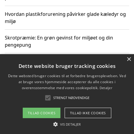
Hvordan plastikforurening påvirker glade kæledyr og
miljø
Skrotpræmie: En grøn gevinst for miljøet og din
pengepung
×
Hvordan blåfade med rist kan hjælpe med at reducere
Dette website bruger tracking cookies
plastik i havet
Dette websted bruger cookies til at forbedre brugeroplevelsen. Ved
at bruge vores hjemmeside accepterer du alle cookies i
Spil kasinospil på et troværdigt online casino: Din
overensstemmelse med vores cookiepolitik.
Detaljer
guide til sikker og sjov underholdning
STRENGT NØDVENDIGE
TILLAD COOKIES
TILLAD IKKE COOKIES
Copyright 2026 - Pilanto Aps
VIS DETALJER
Om / kontakt
Blog
Betingelser