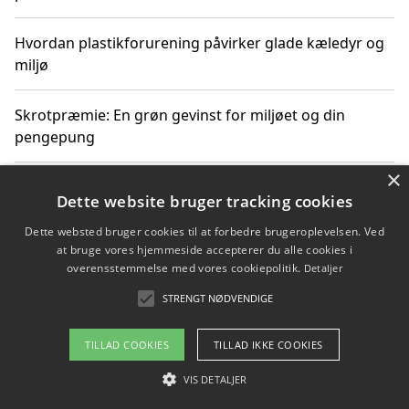
Hvordan plastikforurening påvirker glade kæledyr og
miljø
Skrotpræmie: En grøn gevinst for miljøet og din
pengepung
×
Hvordan blåfade med rist kan hjælpe med at reducere
Dette website bruger tracking cookies
plastik i havet
Dette websted bruger cookies til at forbedre brugeroplevelsen. Ved
at bruge vores hjemmeside accepterer du alle cookies i
Spil kasinospil på et troværdigt online casino: Din
overensstemmelse med vores cookiepolitik.
Detaljer
guide til sikker og sjov underholdning
STRENGT NØDVENDIGE
TILLAD COOKIES
TILLAD IKKE COOKIES
Copyright 2026 - Pilanto Aps
VIS DETALJER
Om / kontakt
Blog
Betingelser