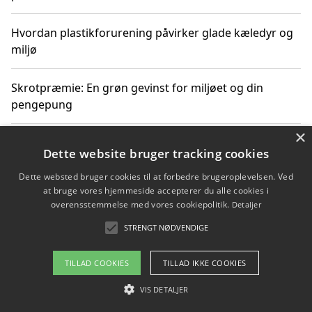
Hvordan plastikforurening påvirker glade kæledyr og
miljø
Skrotpræmie: En grøn gevinst for miljøet og din
pengepung
×
Hvordan blåfade med rist kan hjælpe med at reducere
Dette website bruger tracking cookies
plastik i havet
Dette websted bruger cookies til at forbedre brugeroplevelsen. Ved
at bruge vores hjemmeside accepterer du alle cookies i
Spil kasinospil på et troværdigt online casino: Din
overensstemmelse med vores cookiepolitik.
Detaljer
guide til sikker og sjov underholdning
STRENGT NØDVENDIGE
TILLAD COOKIES
TILLAD IKKE COOKIES
Copyright 2026 - Pilanto Aps
VIS DETALJER
Om / kontakt
Blog
Betingelser