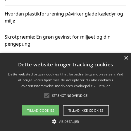
Hvordan plastikforurening påvirker glade kæledyr og
miljø
Skrotpræmie: En grøn gevinst for miljøet og din
pengepung
×
Hvordan blåfade med rist kan hjælpe med at reducere
Dette website bruger tracking cookies
plastik i havet
Dette websted bruger cookies til at forbedre brugeroplevelsen. Ved
at bruge vores hjemmeside accepterer du alle cookies i
Spil kasinospil på et troværdigt online casino: Din
overensstemmelse med vores cookiepolitik.
Detaljer
guide til sikker og sjov underholdning
STRENGT NØDVENDIGE
TILLAD COOKIES
TILLAD IKKE COOKIES
Copyright 2026 - Pilanto Aps
VIS DETALJER
Om / kontakt
Blog
Betingelser