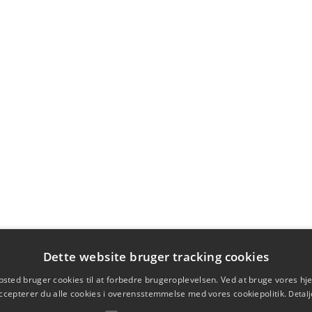
Dette website bruger tracking cookies
sted bruger cookies til at forbedre brugeroplevelsen. Ved at bruge vores 
ccepterer du alle cookies i overensstemmelse med vores cookiepolitik.
Detalj