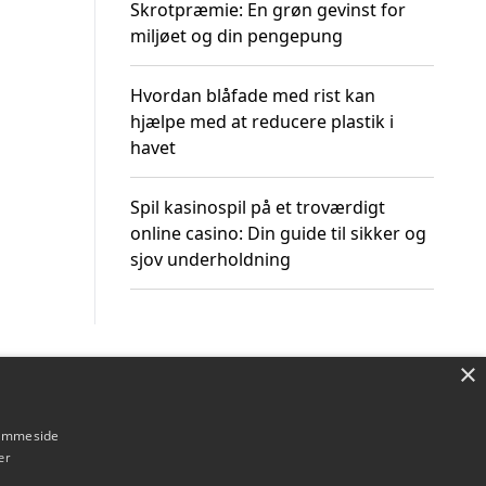
Skrotpræmie: En grøn gevinst for
miljøet og din pengepung
Hvordan blåfade med rist kan
hjælpe med at reducere plastik i
havet
Spil kasinospil på et troværdigt
online casino: Din guide til sikker og
sjov underholdning
×
Om / kontakt
Blog
Betingelser
hjemmeside
er