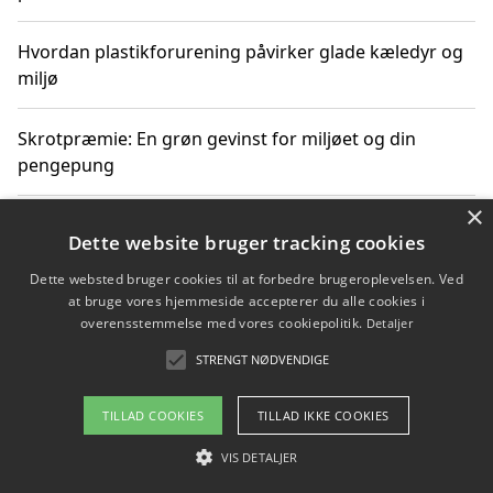
Hvordan plastikforurening påvirker glade kæledyr og
miljø
Skrotpræmie: En grøn gevinst for miljøet og din
pengepung
×
Hvordan blåfade med rist kan hjælpe med at reducere
Dette website bruger tracking cookies
plastik i havet
Dette websted bruger cookies til at forbedre brugeroplevelsen. Ved
at bruge vores hjemmeside accepterer du alle cookies i
Spil kasinospil på et troværdigt online casino: Din
overensstemmelse med vores cookiepolitik.
Detaljer
guide til sikker og sjov underholdning
STRENGT NØDVENDIGE
TILLAD COOKIES
TILLAD IKKE COOKIES
Copyright 2026 - Pilanto Aps
VIS DETALJER
Om / kontakt
Blog
Betingelser