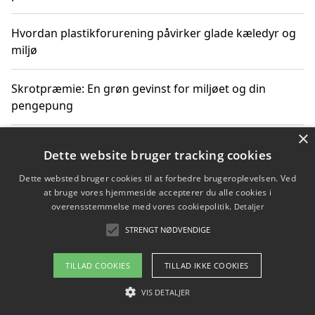
Hvordan plastikforurening påvirker glade kæledyr og
miljø
Skrotpræmie: En grøn gevinst for miljøet og din
pengepung
×
Hvordan blåfade med rist kan hjælpe med at reducere
Dette website bruger tracking cookies
plastik i havet
Dette websted bruger cookies til at forbedre brugeroplevelsen. Ved
at bruge vores hjemmeside accepterer du alle cookies i
Spil kasinospil på et troværdigt online casino: Din
overensstemmelse med vores cookiepolitik.
Detaljer
guide til sikker og sjov underholdning
STRENGT NØDVENDIGE
TILLAD COOKIES
TILLAD IKKE COOKIES
Copyright 2026 - Pilanto Aps
VIS DETALJER
Om / kontakt
Blog
Betingelser