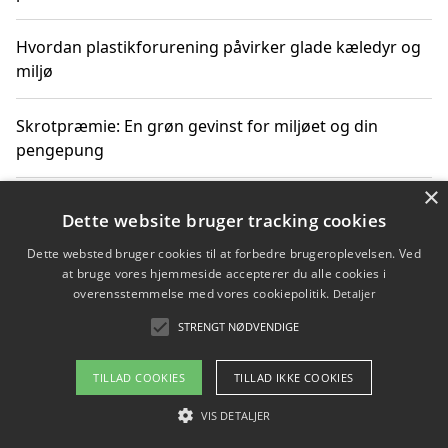
Hvordan plastikforurening påvirker glade kæledyr og
miljø
Skrotpræmie: En grøn gevinst for miljøet og din
pengepung
×
Hvordan blåfade med rist kan hjælpe med at reducere
Dette website bruger tracking cookies
plastik i havet
Dette websted bruger cookies til at forbedre brugeroplevelsen. Ved
at bruge vores hjemmeside accepterer du alle cookies i
Spil kasinospil på et troværdigt online casino: Din
overensstemmelse med vores cookiepolitik.
Detaljer
guide til sikker og sjov underholdning
STRENGT NØDVENDIGE
TILLAD COOKIES
TILLAD IKKE COOKIES
Copyright 2026 - Pilanto Aps
VIS DETALJER
Om / kontakt
Blog
Betingelser