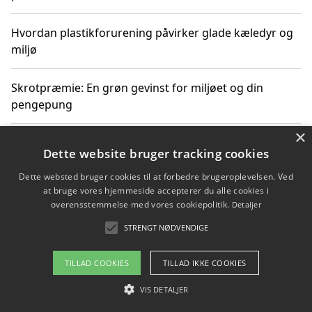
Hvordan plastikforurening påvirker glade kæledyr og
miljø
Skrotpræmie: En grøn gevinst for miljøet og din
pengepung
×
Hvordan blåfade med rist kan hjælpe med at reducere
Dette website bruger tracking cookies
plastik i havet
Dette websted bruger cookies til at forbedre brugeroplevelsen. Ved
at bruge vores hjemmeside accepterer du alle cookies i
Spil kasinospil på et troværdigt online casino: Din
overensstemmelse med vores cookiepolitik.
Detaljer
guide til sikker og sjov underholdning
STRENGT NØDVENDIGE
TILLAD COOKIES
TILLAD IKKE COOKIES
Copyright 2026 - Pilanto Aps
VIS DETALJER
Om / kontakt
Blog
Betingelser