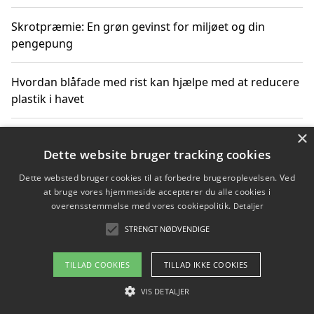
Skrotpræmie: En grøn gevinst for miljøet og din
pengepung
Hvordan blåfade med rist kan hjælpe med at reducere
plastik i havet
×
Spil kasinospil på et troværdigt online casino: Din
guide til sikker og sjov underholdning
Dette website bruger tracking cookies
Dette websted bruger cookies til at forbedre brugeroplevelsen. Ved
at bruge vores hjemmeside accepterer du alle cookies i
overensstemmelse med vores cookiepolitik.
Detaljer
Copyright 2026 - Pilanto Aps
STRENGT NØDVENDIGE
Om / kontakt
Blog
Betingelser
TILLAD COOKIES
TILLAD IKKE COOKIES
VIS DETALJER