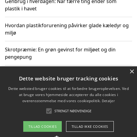
Genbrug i hverdagen: Når færre ting ender som
plastik i havet
Hvordan plastikforurening påvirker glade kæledyr og
miljø
Skrotpræmie: En grøn gevinst for miljøet og din
pengepung
×
Hvordan blåfade med rist kan hjælpe med at reducere
Dette website bruger tracking cookies
plastik i havet
Dette websted bruger cookies til at forbedre brugeroplevelsen. Ved
at bruge vores hjemmeside accepterer du alle cookies i
Spil kasinospil på et troværdigt online casino: Din
overensstemmelse med vores cookiepolitik.
Detaljer
guide til sikker og sjov underholdning
STRENGT NØDVENDIGE
TILLAD COOKIES
TILLAD IKKE COOKIES
Copyright 2026 - Pilanto Aps