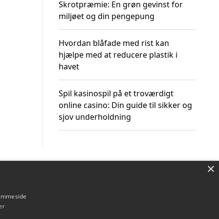
Skrotpræmie: En grøn gevinst for
miljøet og din pengepung
Hvordan blåfade med rist kan
hjælpe med at reducere plastik i
havet
Spil kasinospil på et troværdigt
online casino: Din guide til sikker og
sjov underholdning
×
Om / kontakt
Blog
Betingelser
hjemmeside
er