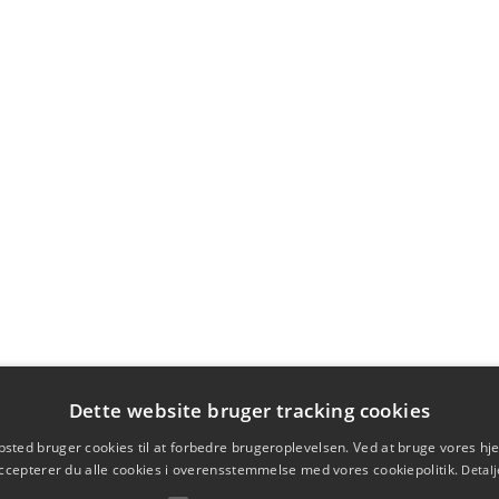
Dette website bruger tracking cookies
sted bruger cookies til at forbedre brugeroplevelsen. Ved at bruge vores 
ccepterer du alle cookies i overensstemmelse med vores cookiepolitik.
Detalj