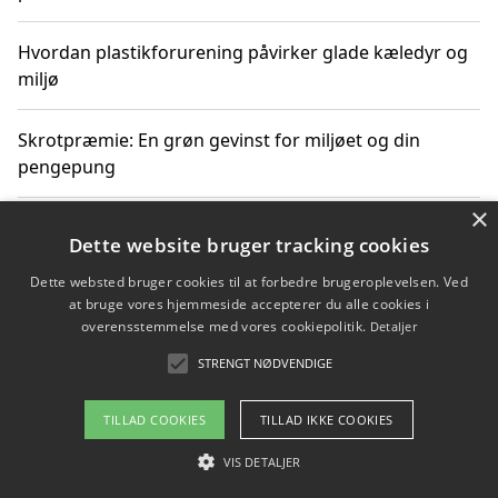
Hvordan plastikforurening påvirker glade kæledyr og
miljø
Skrotpræmie: En grøn gevinst for miljøet og din
pengepung
×
Hvordan blåfade med rist kan hjælpe med at reducere
Dette website bruger tracking cookies
plastik i havet
Dette websted bruger cookies til at forbedre brugeroplevelsen. Ved
at bruge vores hjemmeside accepterer du alle cookies i
Spil kasinospil på et troværdigt online casino: Din
overensstemmelse med vores cookiepolitik.
Detaljer
guide til sikker og sjov underholdning
STRENGT NØDVENDIGE
TILLAD COOKIES
TILLAD IKKE COOKIES
Copyright 2026 - Pilanto Aps
VIS DETALJER
Om / kontakt
Blog
Betingelser