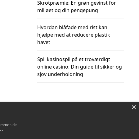
Skrotpræmie: En grøn gevinst for
miljøet og din pengepung
Hvordan blåfade med rist kan
hjælpe med at reducere plastik i
havet
Spil kasinospil på et troværdigt
online casino: Din guide til sikker og
sjov underholdning
×
Om / kontakt
Blog
Betingelser
hjemmeside
er