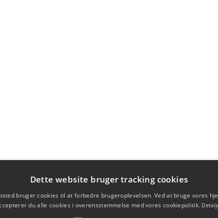
Dette website bruger tracking cookies
sted bruger cookies til at forbedre brugeroplevelsen. Ved at bruge vores 
ccepterer du alle cookies i overensstemmelse med vores cookiepolitik.
Detalj