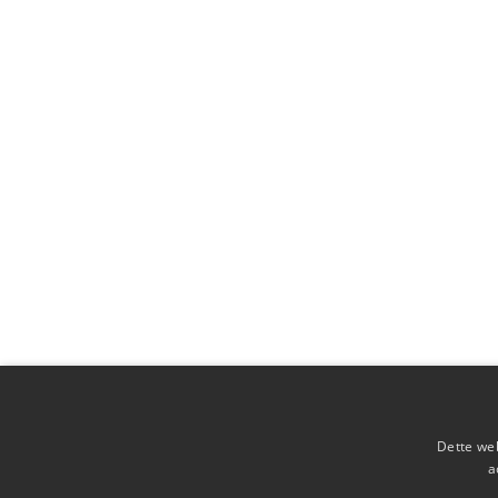
Copyright 2026 - Pilanto Aps
Dette web
a