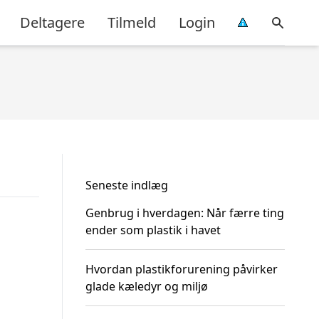
Deltagere
Tilmeld
Login
Seneste indlæg
Genbrug i hverdagen: Når færre ting
ender som plastik i havet
Hvordan plastikforurening påvirker
glade kæledyr og miljø