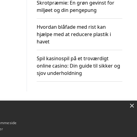
Skrotpræmie: En grøn gevinst for
miljøet og din pengepung
Hvordan blåfade med rist kan
hjælpe med at reducere plastik i
havet
Spil kasinospil på et troværdigt
online casino: Din guide til sikker og
sjov underholdning
×
Om / kontakt
Blog
Betingelser
hjemmeside
er