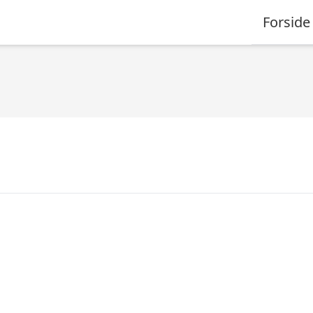
Forside