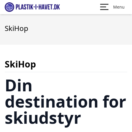
Menu
SkiHop
SkiHop
Din
destination for
skiudstyr