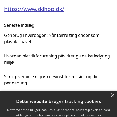
https://www.skihop.dk/
Seneste indlæg
Genbrug i hverdagen: Når færre ting ender som
plastik i havet
Hvordan plastikforurening påvirker glade kæledyr og
miljø
Skrotpræmie: En grøn gevinst for miljøet og din
pengepung
×
Hvordan blåfade med rist kan hjælpe med at reducere
Dette website bruger tracking cookies
plastik i havet
Dette websted bruger cookies til at forbedre brugeroplevelsen. Ved
at bruge vores hjemmeside accepterer du alle cookies i