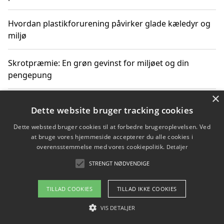
Hvordan plastikforurening påvirker glade kæledyr og
miljø
Skrotpræmie: En grøn gevinst for miljøet og din
pengepung
×
Hvordan blåfade med rist kan hjælpe med at reducere
Dette website bruger tracking cookies
plastik i havet
Dette websted bruger cookies til at forbedre brugeroplevelsen. Ved
at bruge vores hjemmeside accepterer du alle cookies i
Spil kasinospil på et troværdigt online casino: Din
overensstemmelse med vores cookiepolitik.
Detaljer
guide til sikker og sjov underholdning
STRENGT NØDVENDIGE
TILLAD COOKIES
TILLAD IKKE COOKIES
Copyright 2026 - Pilanto Aps
VIS DETALJER
Om / kontakt
Blog
Betingelser